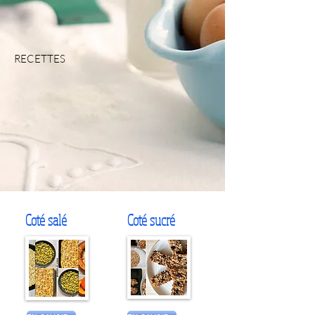
RECETTES
Coté salé
Coté sucré