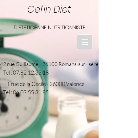
Cel'in Diet
DIETETICIENNE NUTRITIONNISTE
42 rue Guillaume - 26100 Romans-sur-Isère
Tel :
07.82.12.33.18
1 rue de la Cécile - 26000 Valence
Tel :
06.03.55.31.85