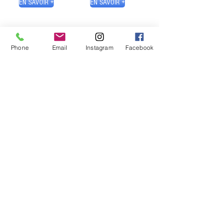
EN SAVOIR +
EN SAVOIR +
Phone
Email
Instagram
Facebook
ARISDAKESSIAN Céline
Diététicienne Nutritionniste
Adeli :
26 95 0136 7
42 rue Guillaume - 26100 Romans-sur-Isère
Tel :
07.82.12.33.18
1 rue de la Cécile - 26000 Valence
Tel :
06.03.55.31.85
celindiet@outlook.co