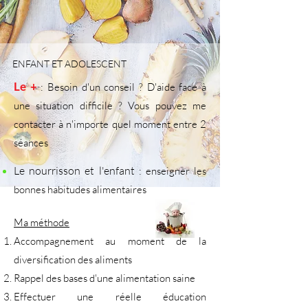
ENFANT ET ADOLESCENT
Le +
: B
esoin d'un conseil ? D'aide face à
une situation difficile ?
Vous pouvez me
contacter à n'importe quel moment
entre 2
séances
Le nourrisson et l'enfant
: enseigner les
bonnes habitudes alimentaires
Ma méthode
Accompagnement au moment de la
diversification des aliments
Rappel des bases d'une alimentation saine
Effectuer une réelle éducation