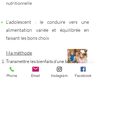
nutritionnelle
L'adolescent : le conduire vers une
alimentation variée et équilibrée en
faisant les bons choix
Ma méthode
Transmettre les bienfaits d'une bonne
alimentation
Phone
Email
Instagram
Facebook
Apprendre à allier plaisir et équilibre
Établir avec lui des repas équilibrés qui lui
correspondent
Astuces pour continuer à manger au fast
food et conserver convivialité et sociabilité
sans prendre de poids