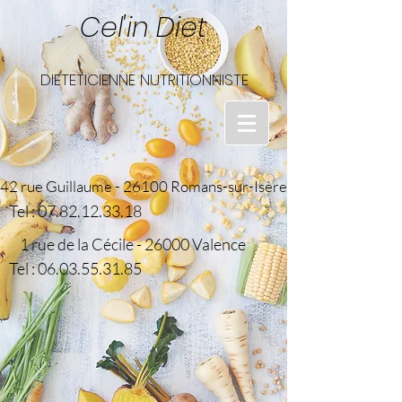
Cel'in Diet
DIETETICIENNE NUTRITIONNISTE
42 rue Guillaume - 26100 Romans-sur-Isère
Tel :
07.82.12.33.18
1 rue de la Cécile - 26000 Valence
Tel :
06.03.55.31.85